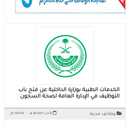
الخدمات الطبية بوزارة الداخلية عن فتح باب
التوظيف في الإدارة العامة لصحة السجون
الأحد ١٤٤٦/٥/٢١ هـ
-
٢٠٢٤/١١/٢٤م
وظائف مدنية