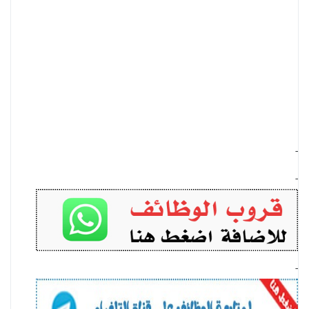
-
-
-