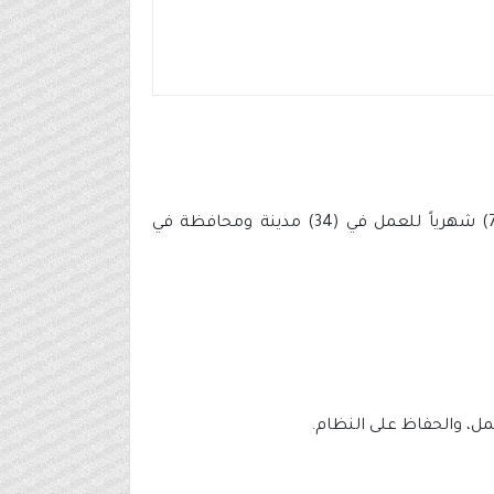
المنصة الوطنية الموحدة للتوظيف جدارات عن توفر (1857) وظيفة أمنية للرجال والنساء برواتب تصل إلى (7,000) شهرياً للعمل في (34) مدينة ومحافظة في
مل، والحفاظ على النظام.