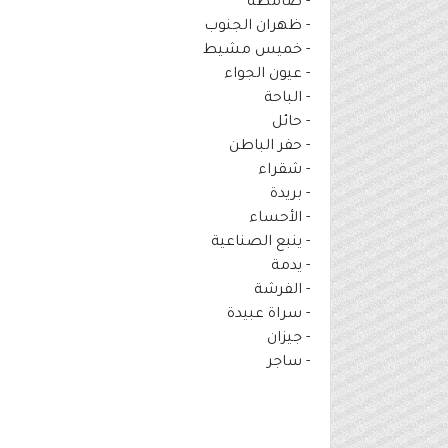
- صامطة
- ظهران الجنوب
- خميس مشيط
- عيون الجواء
- الباحة
- حائل
- حفر الباطن
- شقراء
- بريدة
- الأحساء
- ينبع الصناعية
- يدمة
- الفرشة
- سراة عبيدة
- جيزان
- ساجر