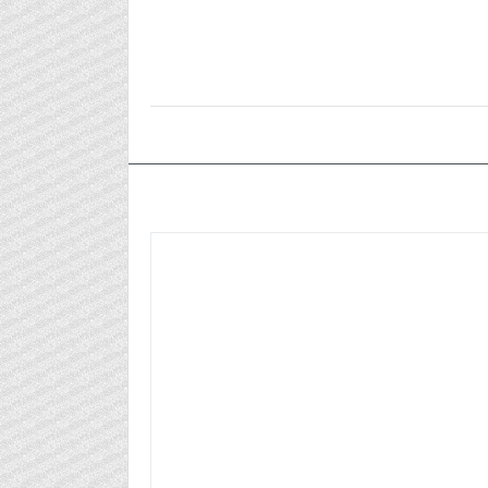
٢٠٢٤/١١/٢٦م