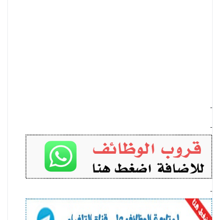
-
-
-