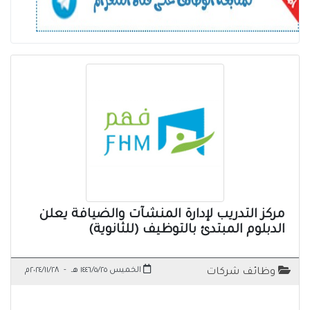
مركز التدريب لإدارة المنشآت والضيافة يعلن
الدبلوم المبتدئ بالتوظيف (للثانوية)
الخميس ١٤٤٦/٥/٢٥ هـ
-
٢٠٢٤/١١/٢٨م
وظائف شركات