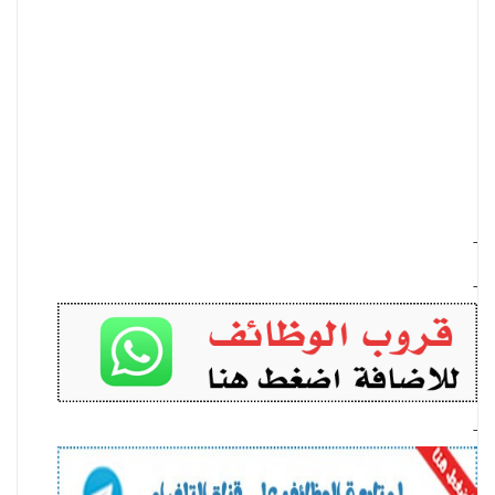
-
-
-