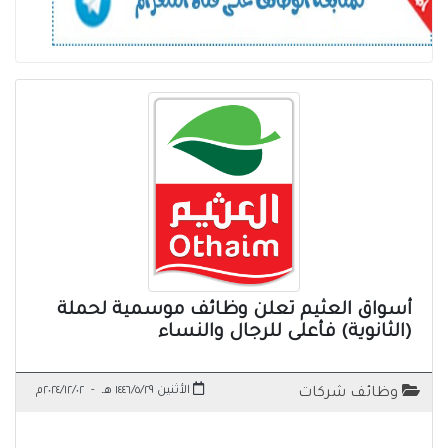
أسواق العثيم تعلن وظائف موسمية لحملة
(الثانوية) فأعلى للرجال والنساء
الأثنين ١٤٤٦/٥/٢٩ هـ
-
٢٠٢٤/١٢/٠٢م
وظائف شركات