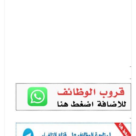
-
-
-