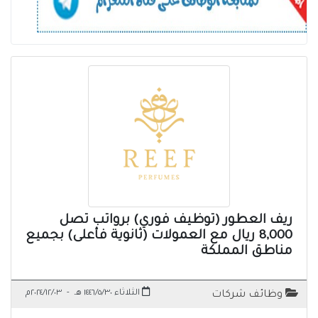
ريف العطور (توظيف فوري) برواتب تصل
8,000 ريال مع العمولات (ثانوية فأعلى) بجميع
مناطق المملكة
الثلاثاء ١٤٤٦/٥/٣٠ هـ
-
٢٠٢٤/١٢/٠٣م
وظائف شركات