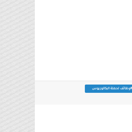
#وظائف لحملة البكالوريوس