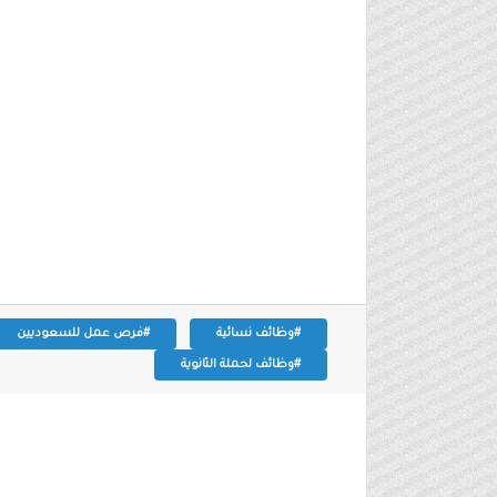
#وظائف نسائية
#فرص عمل للسعوديين
#وظائف لحملة الثانوية