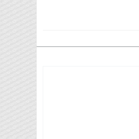
٢٠٢٤/١٢/٠٣م