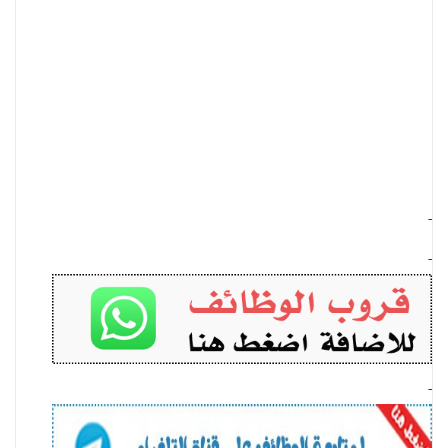
-
-
-