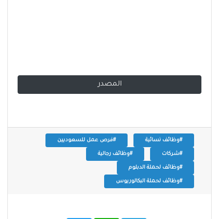
المصدر
#وظائف نسائية
#فرص عمل للسعوديين
#شركات
#وظائف رجالية
#وظائف لحملة الدبلوم
#وظائف لحملة البكالوريوس