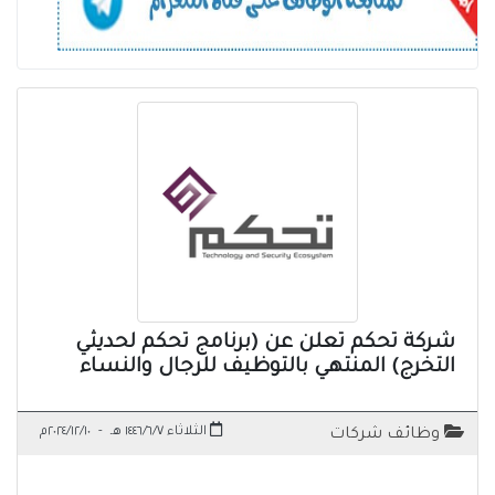
شركة تحكم تعلن عن (برنامج تحكم لحديثي
التخرج) المنتهي بالتوظيف للرجال والنساء
الثلاثاء ١٤٤٦/٦/٧ هـ
-
٢٠٢٤/١٢/١٠م
وظائف شركات