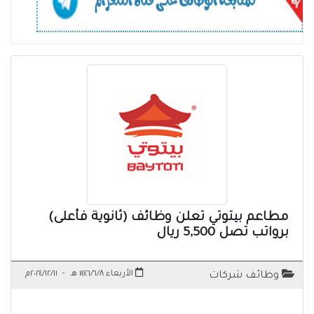
مطاعم بيتوتي تعلن وظائف (ثانوية فأعلى)
برواتب تصل 5,500 ريال
الأربعاء ١٤٤٦/٦/٨ هـ
-
٢٠٢٤/١٢/١١م
وظائف شركات