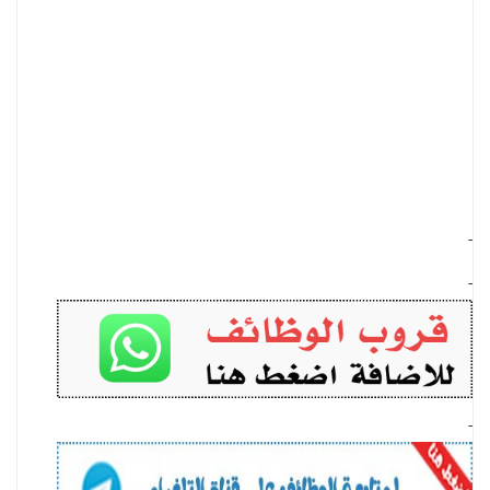
-
-
-