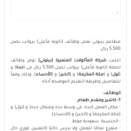
-
مطاعم بيتوتي تعلن وظائف (ثانوية فأعلى) برواتب تصل
5,500 ريال
اعلنت
شركة المأكولات المتميزة (بيتوتي)
توفر وظائف
لحملة (ثانوية فأعلى) برواتب تصل 5,500 ريال في (
جدة
) و
(
ثول
) و (
مكة المكرمة
) و (
الخبر
) و (
الأحساء
)، وذلك وفقاً
للتفاصيل وطريقة التقديم الموضحة أدناه.
الوظائف:
1- كاشير ومقدم طعام:
- مكان العمل (جدة: في وسط جدة وشمال جدة) و (ثول) و
(مكة المكرمة) و (الخبر) و (الأحساء).
- الجنسية: سعودية فقط.
- متفرغ تمامًا للعمل ولا يدرس حاليًا (التعيين فوري حال