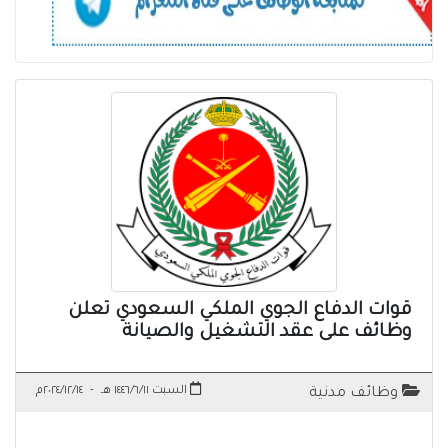
قوات الدفاع الجوي الملكي السعودي تعلن
وظائف على عقد التشغيل والصيانة
السبت ١٤٤٦/٦/١١ هـ
-
٢٠٢٤/١٢/١٤م
وظائف مدنية