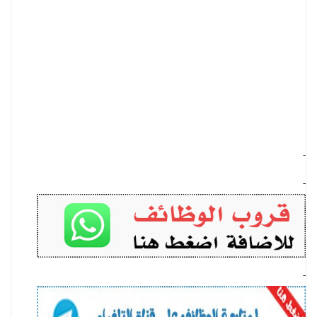
-
-
-