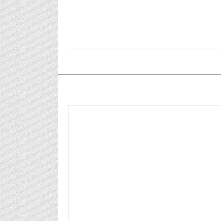
٢٠٢٤/١٢/١٥م