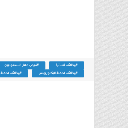
#وظائف نسائية
#فرص عمل للسعوديين
#وظائف لحملة البكالوريوس
#وظائف لحملة ال