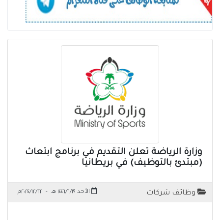
وزارة الرياضة تعلن التقديم في برنامج ابتعاث
(مبتدئ بالتوظيف) في بريطانيا
الأحد ١٤٤٦/٦/١٩ هـ
-
٢٠٢٤/١٢/٢٢م
وظائف شركات