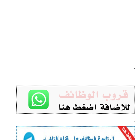
-
-
-