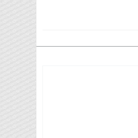
٢٠٢٤/١٢/٢٢م