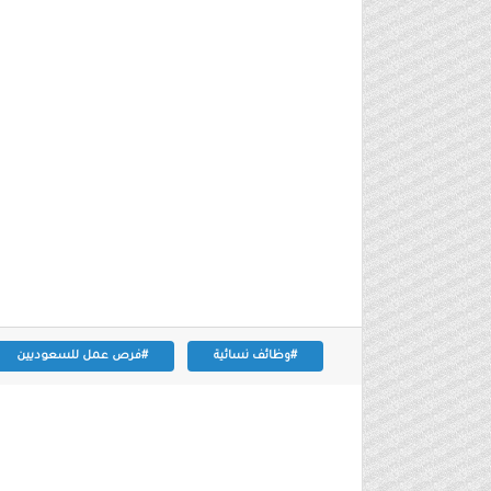
#وظائف نسائية
#فرص عمل للسعوديين