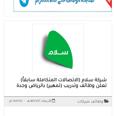
شركة سلام (الاتصالات المتكاملة سابقاً)
تعلن وظائف وتدريب (تمهير) بالرياض وجدة
الأربعاء ١٤٤٦/٦/٢٢ هـ
-
٢٠٢٤/١٢/٢٥م
وظائف شركات