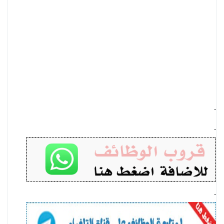
-
-
-