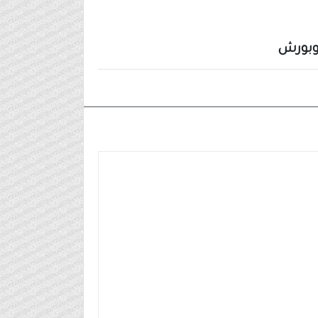
٢٠٢٤/١٢/٣٠م