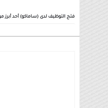
فتح التوظيف لدى (ساماكو) أحد أبرز موزعي السيارات 
وظائف شركات