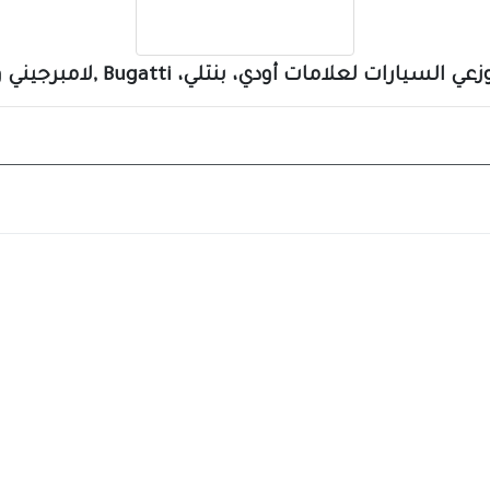
لعلامات أودي، بنتلي، Bugatti ,لامبرجيني وبورش