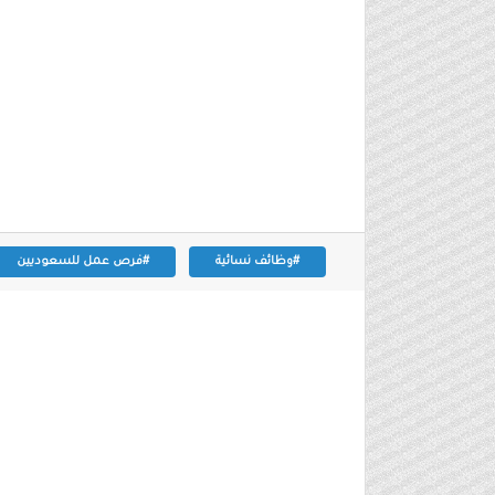
#وظائف نسائية
#فرص عمل للسعوديين