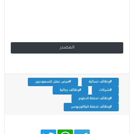
المصدر
#وظائف نسائية
#فرص عمل للسعوديين
#شركات
#وظائف رجالية
#وظائف لحملة الدبلوم
#وظائف لحملة البكالوريوس
T
W
T