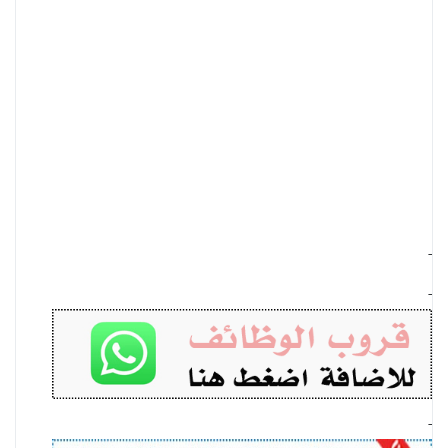
-
-
-