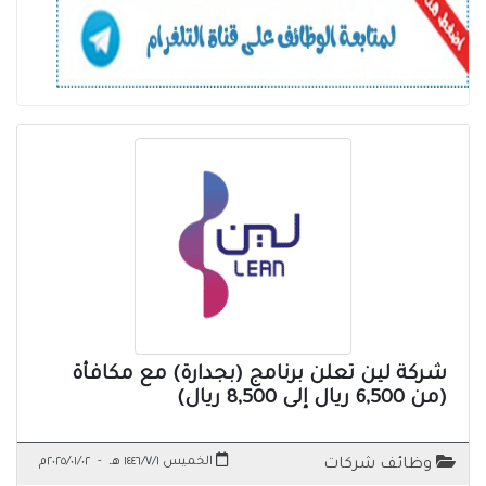
شركة لين تعلن برنامج (بجدارة) مع مكافأة
(من 6,500 ريال إلى 8,500 ريال)
الخميس ١٤٤٦/٧/١ هـ
-
٢٠٢٥/٠١/٠٢م
وظائف شركات