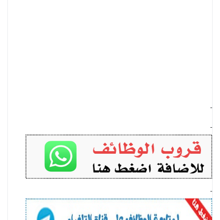
-
-
-