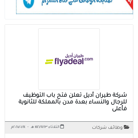
شركة طيران أديل تعلن فتح باب التوظيف
للرجال والنساء بعدة مدن بالمملكة للثانوية
فأعلى
الثلاثاء ١٤٤٦/٧/١٣ هـ
-
٢٠٢٥/٠١/١٤م
وظائف شركات