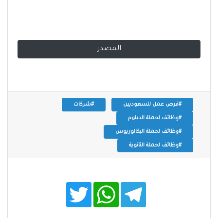
المصدر
#فرص عمل للسعوديين
#شركات
#وظائف لحملة الدبلوم
#وظائف لحملة البكالوريوس
#وظائف لحملة الثانوية
T
W
T
w
h
e
i
a
l
t
t
e
t
s
g