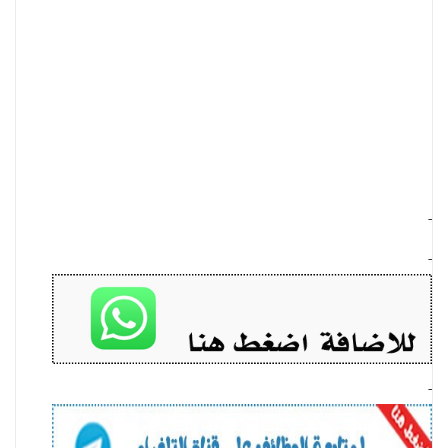
-
-
-