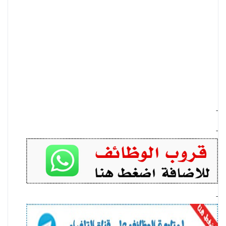
-
-
-