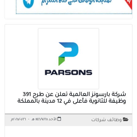
شركة بارسونز العالمية تعلن عن طرح 391
وظيفة للثانوية فأعلى في 12 مدينة بالمملكة
الأحد ١٤٤٦/٧/٢٥ هـ
-
٢٠٢٥/٠١/٢٦م
وظائف شركات