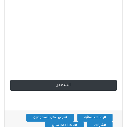
المصدر
#وظائف نسائية
#فرص عمل للسعوديين
#شركات
#لحملة الماجستير