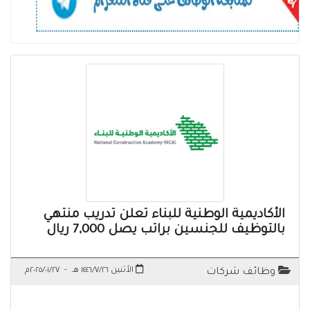
الأكاديمية الوطنية للبناء تعلن تدريب منتهي
بالتوظيف للجنسين براتب يصل 7,000 ريال
الأثنين ١٤٤٦/٧/٢٦ هـ
-
٢٠٢٥/٠١/٢٧م
وظائف شركات