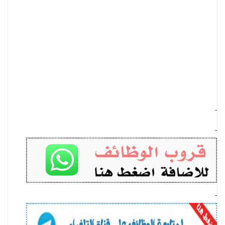
-
-
-