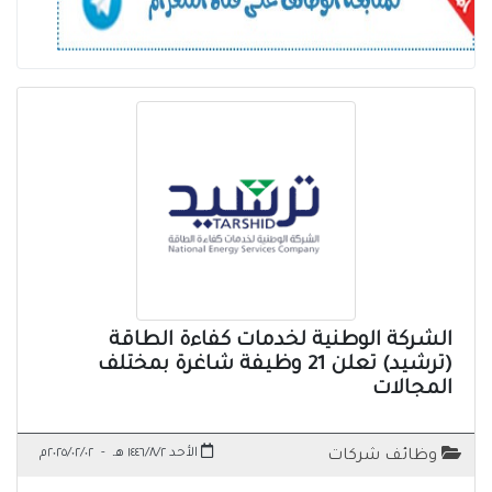
الشركة الوطنية لخدمات كفاءة الطاقة
(ترشيد) تعلن 21 وظيفة شاغرة بمختلف
المجالات
الأحد ١٤٤٦/٨/٢ هـ
-
٢٠٢٥/٠٢/٠٢م
وظائف شركات