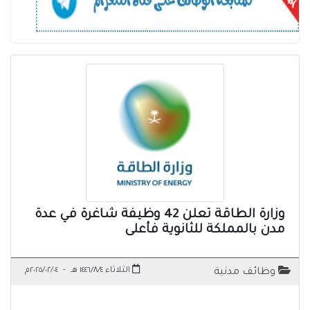
وزارة الطاقة تعلن 42 وظيفة شاغرة في عدة
مدن بالمملكة للثانوية فأعلى
الثلاثاء ١٤٤٦/٨/٤ هـ
-
٢٠٢٥/٠٢/٠٤م
وظائف مدنية