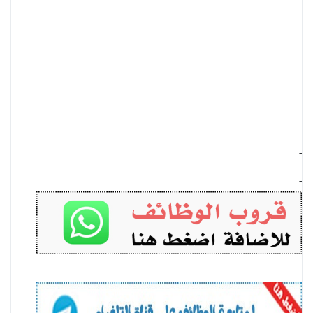
-
-
-