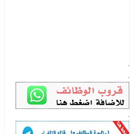
-
-
-