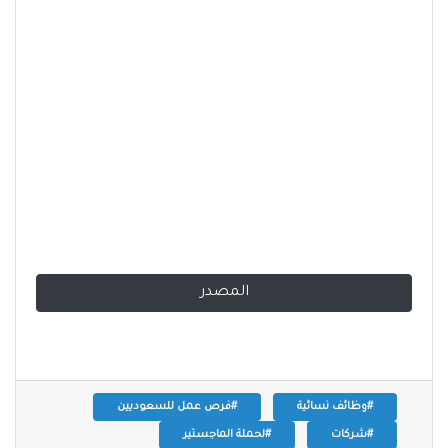
المصدر
#وظائف نسائية
#فرص عمل للسعوديين
#شركات
#لحملة الماجستير