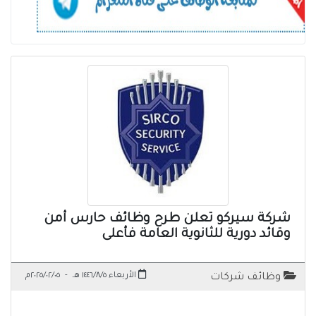
شركة سيركو تعلن طرح وظائف حارس أمن
وقائد دورية للثانوية العامة فأعلى
الأربعاء ١٤٤٦/٨/٥ هـ
-
٢٠٢٥/٠٢/٠٥م
وظائف شركات