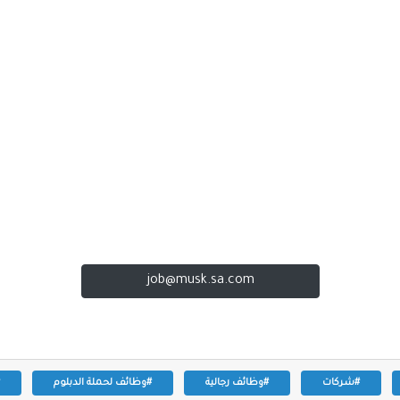
job@musk.sa.com
#شركات
#وظائف رجالية
#وظائف لحملة الدبلوم