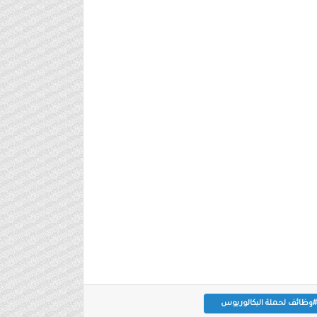
#وظائف لحملة البكالوريوس