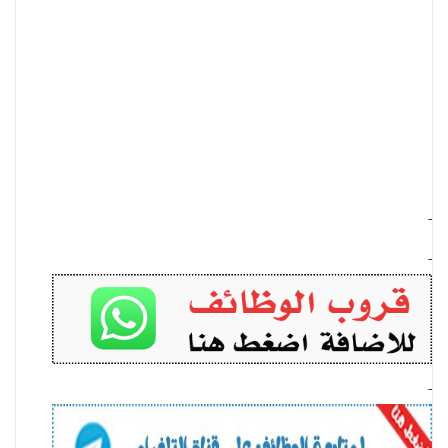
-
-
-