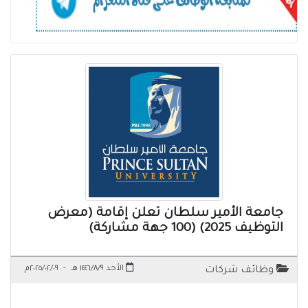
جامعة الأمير سلطان تعلن إقامة (معرض
التوظيف 2025) (100 جهة مشاركة)
الأحد ١٤٤٦/٨/٩ هـ
-
٢٠٢٥/٠٢/٠٩م
وظائف شركات