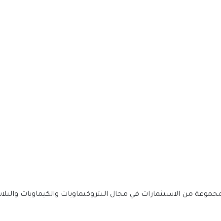
يع عام 1405هـ (1985م) ولديها مجموعة من الاستثمارات في مجال البتروكيماويات والكي