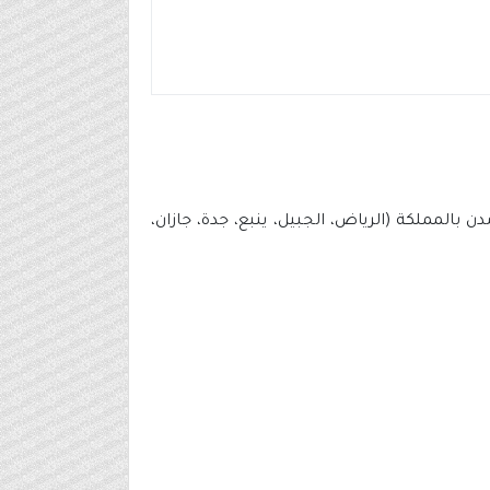
وقعها الإلكتروني (بوابة التوظيف) توفر 41 وظيفة لحملة الثانوية فأعلى في 7 مدن بالمملكة (الرياض، الجبيل، ينبع، جدة، جازان،