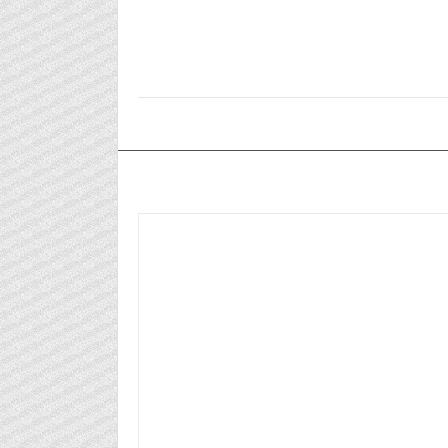
٢٠٢٥/٠٢/١٤م