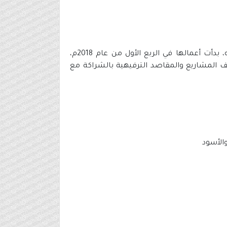
- شركة مشاريع الترفيه السعودية هي الذراع الاستثماري والتنفيذي لصندوق الاستثمارات العامة في قطاع الترفيه، بدأت أعمالها في الربع الأول من عام 2018م،
ف المشاريع والمقاصد الترفيهية بالشراكة مع
والأسود