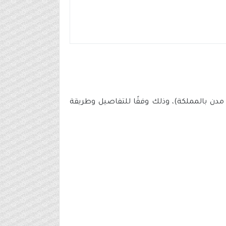
وفر وظائف شاغرة لحملة (الثانوية فأعلى) للعمل في (5 مدن بالمملكة)، وذلك وفقًا للتفاصيل وطريقة