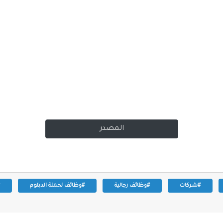
المصدر
#شركات
#وظائف رجالية
#وظائف لحملة الدبلوم