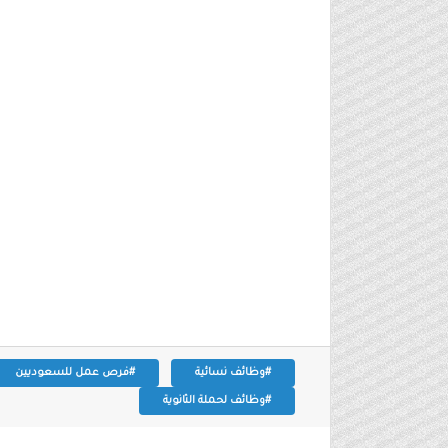
#وظائف نسائية
#فرص عمل للسعوديين
#وظائف لحملة الثانوية