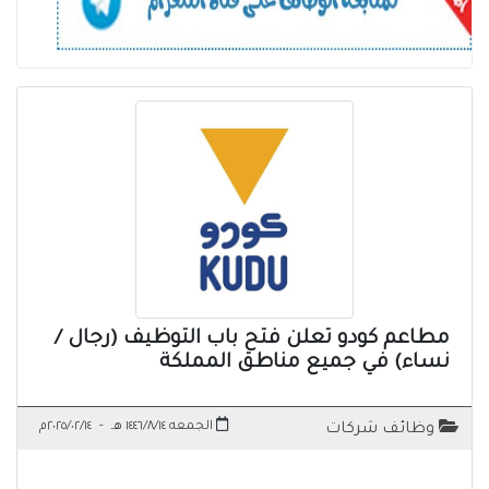
مطاعم كودو تعلن فتح باب التوظيف (رجال /
نساء) في جميع مناطق المملكة
الجمعه ١٤٤٦/٨/١٤ هـ
-
٢٠٢٥/٠٢/١٤م
وظائف شركات