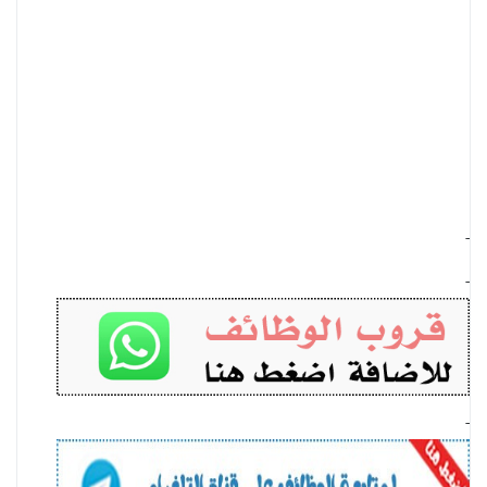
-
-
-