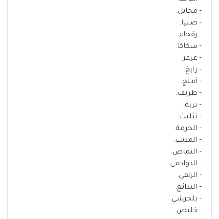
- الباحة.
- محايل.
- صبيا.
- رفحاء.
- سكاكا.
- عرعر.
- رابغ.
- أملج.
- طريف.
- تربة.
- تثليث.
- الخرمة.
- المذنب.
- النماص.
- الدوادمي.
- الزلفي.
- البدائع.
- بلجرشي.
- خليص.