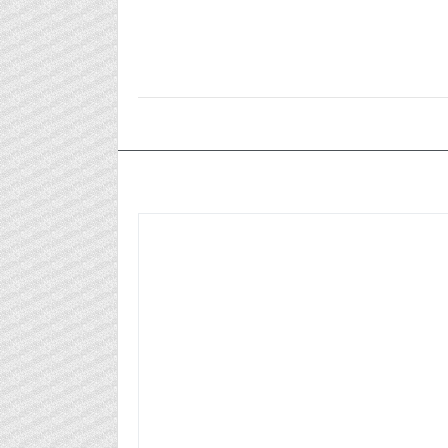
٢٠٢٥/٠٢/١٨م