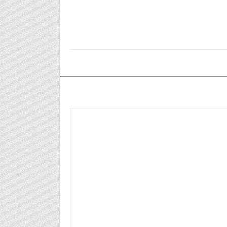
٢٠٢٥/٠٢/١٨م