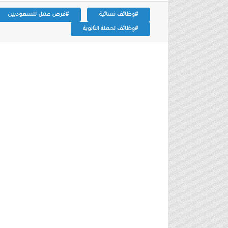
#وظائف نسائية
#فرص عمل للسعوديين
#وظائف لحملة الثانوية