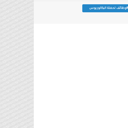
#وظائف لحملة البكالوريوس