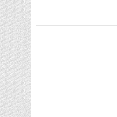
٢٠٢٥/٠٢/١٩م