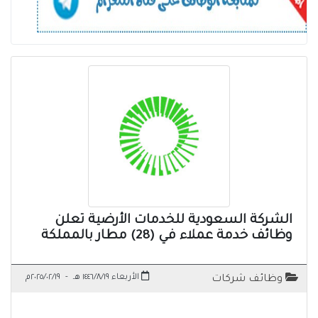
الشركة السعودية للخدمات الأرضية تعلن
وظائف خدمة عملاء في (28) مطار بالمملكة
الأربعاء ١٤٤٦/٨/١٩ هـ
-
٢٠٢٥/٠٢/١٩م
وظائف شركات