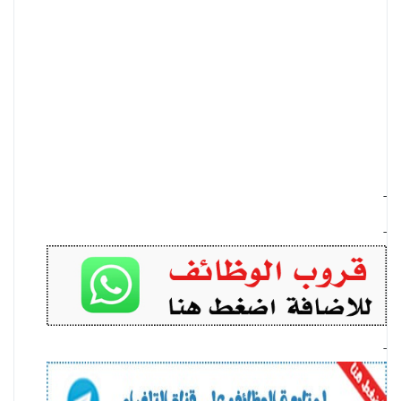
-
-
-