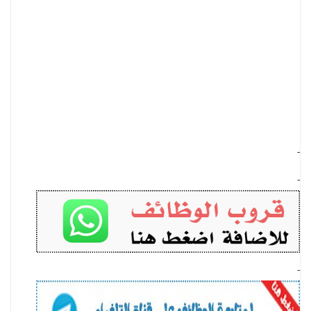
-
-
-