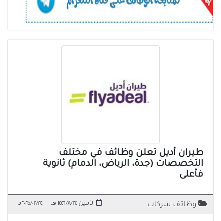
طيران أديل تعلن وظائف في مختلف
التخصصات (جدة، الرياض، الدمام) ثانوية
فأعلى
الأثنين ١٤٤٦/٨/٢٤ هـ
-
٢٠٢٥/٠٢/٢٤م
وظائف شركات