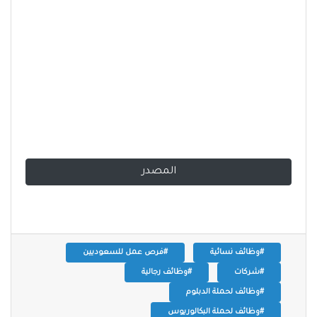
المصدر
#وظائف نسائية
#فرص عمل للسعوديين
#شركات
#وظائف رجالية
#وظائف لحملة الدبلوم
#وظائف لحملة البكالوريوس