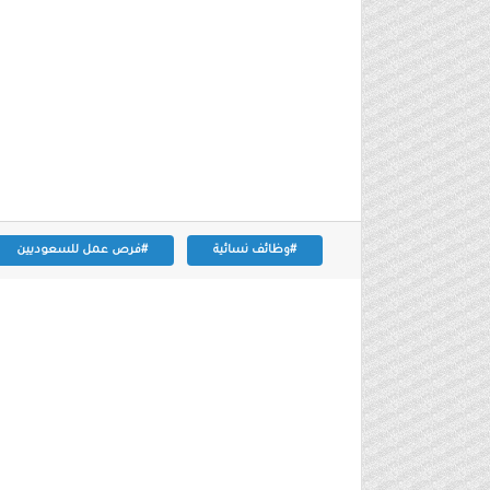
#وظائف نسائية
#فرص عمل للسعوديين