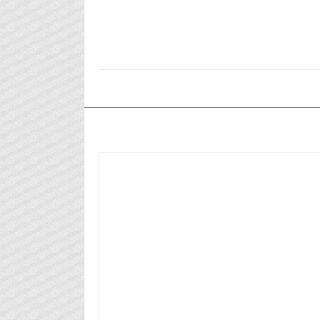
٢٠٢٥/٠٢/٢٦م