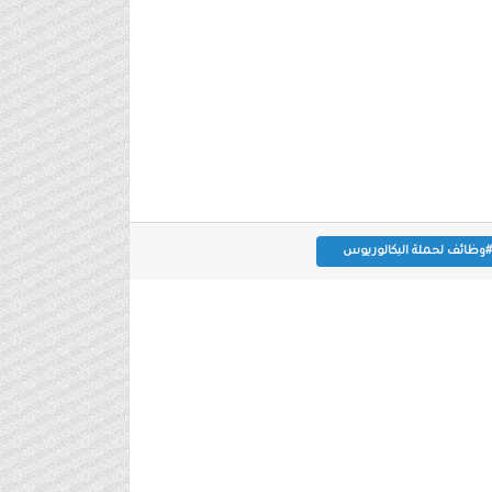
#وظائف لحملة البكالوريوس