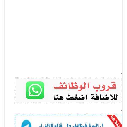
-
-
-