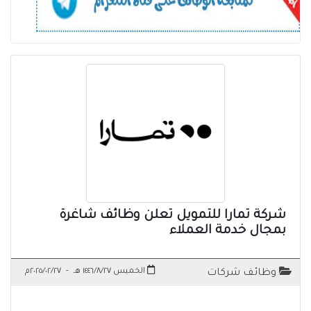
شركة تمارا للتمويل تعلن وظائف شاغرة
بمجال خدمة العملاء
الخميس ١٤٤٦/٨/٢٧ هـ
-
٢٠٢٥/٠٢/٢٧م
وظائف شركات