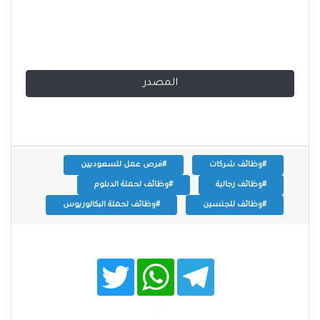
المصدر
#وظائف شركات
#فرص عمل للسعوديين
#وظائف رجالية
#وظائف لحملة الدبلوم
#وظائف للجنسين
#وظائف لحملة البكالوريوس
T
W
T
w
h
e
i
a
l
t
t
e
t
s
g