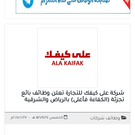
شركة على كيفك للتجارة تعلن وظائف بائع
تجزئة (الكفاءة فأعلى) بالرياض والشرقية
الخميس ١٤٤٦/٨/٢٧ هـ
-
٢٠٢٥/٠٢/٢٧م
وظائف شركات