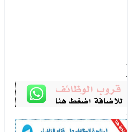
-
-
-