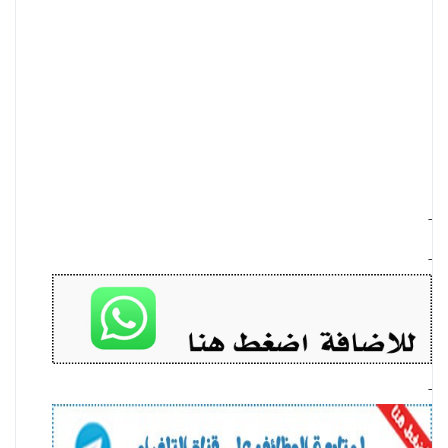
-
-
-