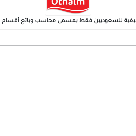
ظيفية للسعوديين فقط بمسمى محاسب وبائع أقسام