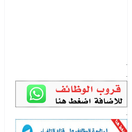
-
-
-