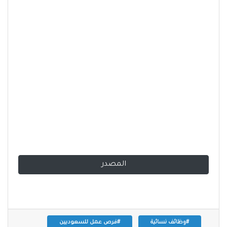
المصدر
#وظائف نسائية
#فرص عمل للسعوديين