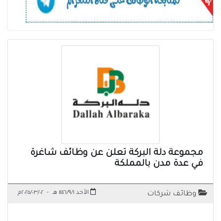
مجموعة دلة البركة تعلن عن وظائف شاغرة
في عدة مدن بالمملكة
الأحد ١٤٤٦/٩/١ هـ
-
٢٠٢٥/٠٣/٠٢م
وظائف شركات