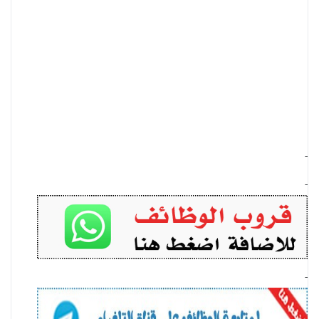
-
-
-