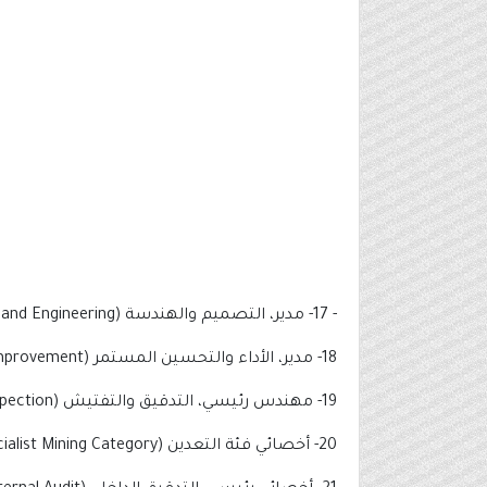
- 17- مدير، التصميم والهندسة (Manager, Design and Engineering).
18- مدير، الأداء والتحسين المستمر (Manager, Performance and Continuous Improvement).
19- مهندس رئيسي، التدقيق والتفتيش (Lead Engineer, Audit & Inspection).
20- أخصائي فئة التعدين (Specialist Mining Category).