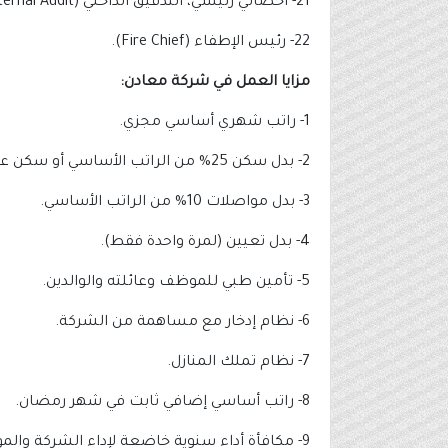
21- أخصائي رئيسي، التدقيق الداخلي (Principal Specialist Internal Audit).
22- رئيس الإطفاء (Fire Chief).
مزايا العمل في شركة معادن:
1- راتب شهري أساسي مجزي.
2- بدل سكن 25% من الراتب الأساسي أو سكن عيني.
3- بدل مواصلات 10% من الراتب الأساسي.
4- بدل تعيين (لمرة واحدة فقط).
5- تأمين طبي للموظف وعائلته والوالدين.
6- نظام إدخار مع مساهمة من الشركة.
7- نظام تملك المنازل.
8- راتب أساسي إضافي ثابت في شهر رمضان.
9- مكافأة أداء سنوية خاضعة لإداء الشركة والموظف.