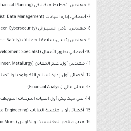
6- مهندس، تخطيط ميكانيكي (Engineer, Mechanical Planning).
7- أخصائي، إدارة البيانات (Specialist, Data Management).
8- مهندس، الأمن السيبراني (Engineer, Cybersecurity).
9- مهندس رئيسي، سلامة العمليات (Lead Engineer, Process Safety).
10- أخصائي تطوير الأعمال (Business Development Specialist).
11- مهندس أول، علم المعادن (Senior Engineer, Metallurgy).
12- أخصائي أول، إدارة تسليم التكنولوجيا والتصنيع (Senior Specialist, T&I Delivery Management).
13- محلل مالي (Financial Analyst).
14- فني ميكانيكي أول (صيانة المركبات الموجهة آليًا) (Senior Mechanical Technician – AGV Maintenance).
15- أخصائي أول، هندسة البيانات (Senior Specialist, Data Engineering).
16- مدير، مناجم المغنيسيت والكاولين (Manager, Magnesite & Kaolin Mines).