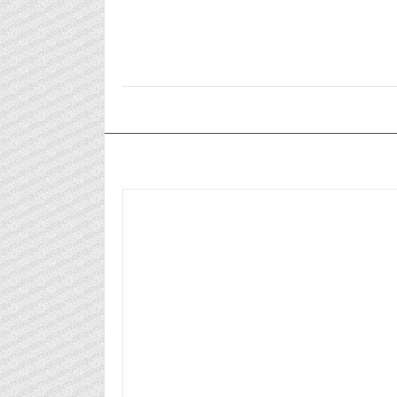
٢٠٢٥/٠٣/١٠م