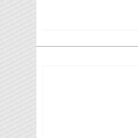
٢٠٢٥/٠٣/١١م