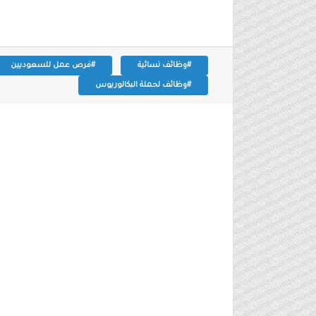
#وظائف نسائية
#فرص عمل للسعوديين
#وظائف لحملة البكالوريوس