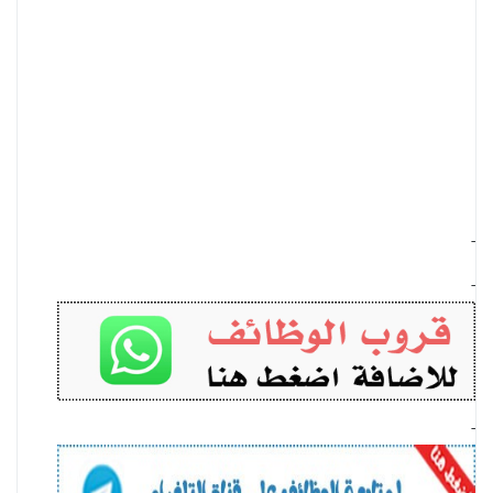
-
-
-