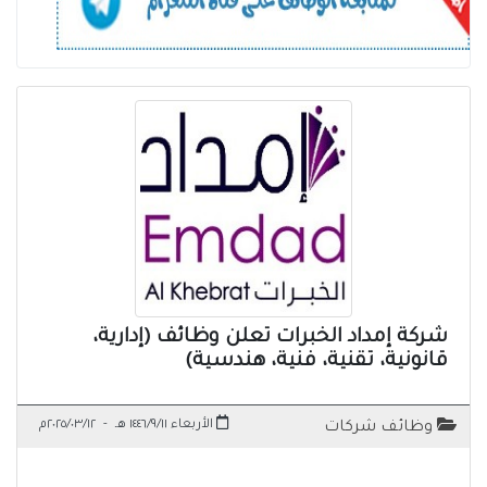
شركة إمداد الخبرات تعلن وظائف (إدارية،
قانونية، تقنية، فنية، هندسية)
الأربعاء ١٤٤٦/٩/١١ هـ
-
٢٠٢٥/٠٣/١٢م
وظائف شركات