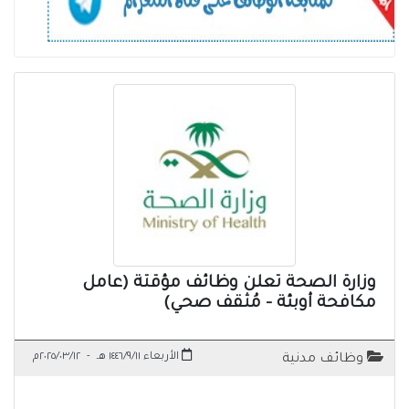
وزارة الصحة تعلن وظائف مؤقتة (عامل
مكافحة أوبئة - مُثقف صحي)
الأربعاء ١٤٤٦/٩/١١ هـ
-
٢٠٢٥/٠٣/١٢م
وظائف مدنية