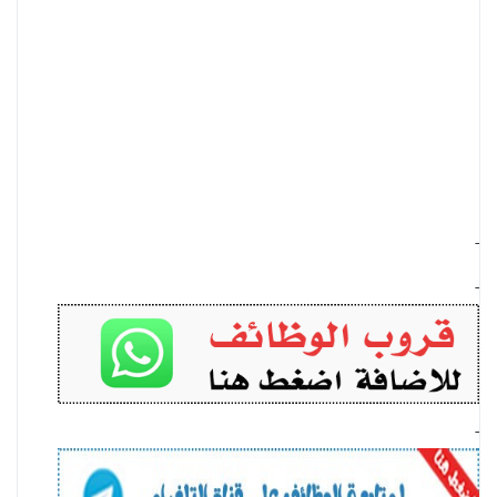
-
-
-