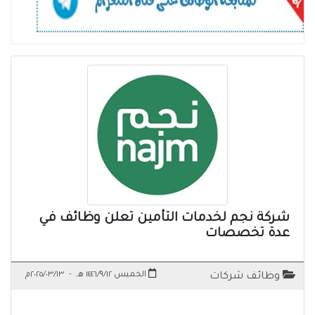
شركة نجم لخدمات التأمين تعلن وظائف في
عدة تخصصات
الخميس ١٤٤٦/٩/١٢ هـ
-
٢٠٢٥/٠٣/١٣م
وظائف شركات