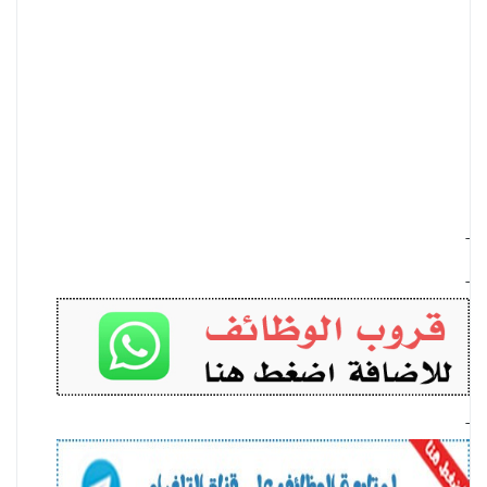
-
-
-