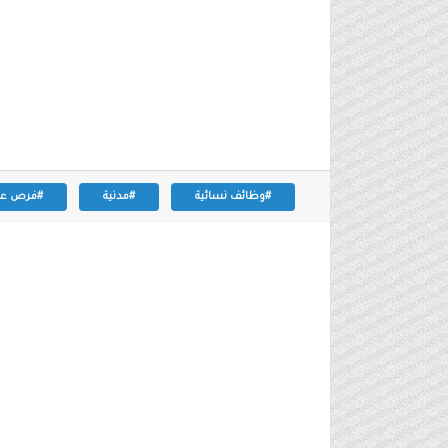
#وظائف نسائية
#مدنية
#فرص عم