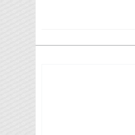
٢٠٢٥/٠٣/١٧م