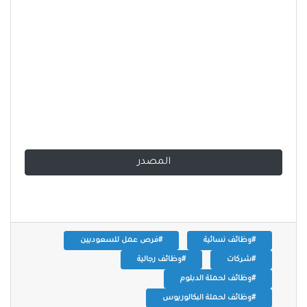
المصدر
#وظائف نسائية
#فرص عمل للسعوديين
#شركات
#وظائف رجالية
#وظائف لحملة الدبلوم
#وظائف لحملة البكالوريوس