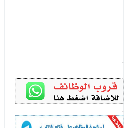
-
-
-