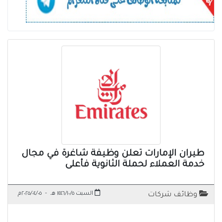
طيران الإمارات تعلن وظيفة شاغرة في مجال
خدمة العملاء لحملة الثانوية فأعلى
السبت ١٤٤٦/١٠/٥ هـ
-
٢٠٢٥/٠٤/٠٥م
وظائف شركات