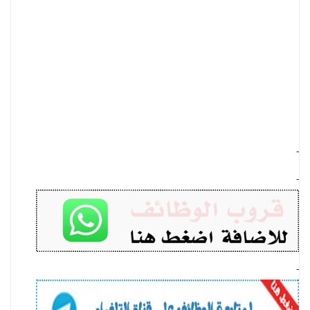
-
-
-