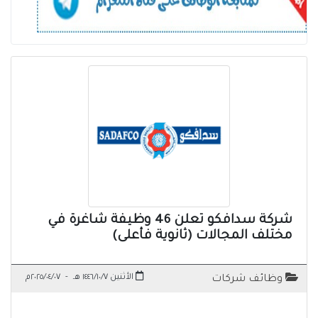
شركة سدافكو تعلن 46 وظيفة شاغرة في
مختلف المجالات (ثانوية فأعلى)
الأثنين ١٤٤٦/١٠/٧ هـ
-
٢٠٢٥/٠٤/٠٧م
وظائف شركات