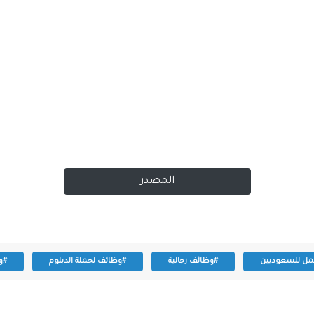
المصدر
ل للسعوديين
#وظائف رجالية
#وظائف لحملة الدبلوم
#و