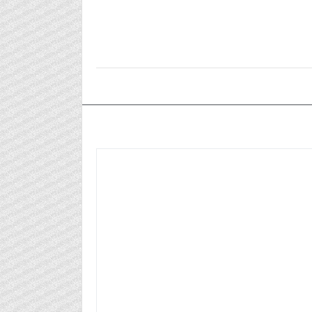
٢٠٢٥/٠٤/٠٨م