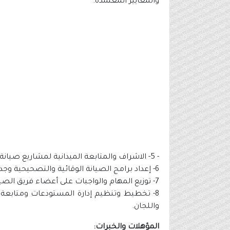
والمعايير المعتمدة.
- 5- الاشراف والمتابعة الميدانية لمشاريع صيانة المرافق في الهيئة للتأكد من كفاءة وجودة التنفيذ والالتزام بالمواصفات الفنية المعتمدة.
6- إعداد برامج الصيانة الوقائية والتصحيحية وجدولتها ومتابعة إجراءات تنفيذها.
7- توزيع المهام والواجبات على أعضاء فريق الصيانة بحسب إمكاناتهم وقدراتهم ومتابعة وتقييم أداء فريق العمل وتقييم إنجازاته.
8- تخطيط وتنظيم إدارة المستودعات ومتابعة 
واللجان.
المؤهلات والخبرات: