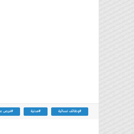
#وظائف نسائية
#مدنية
#فرص عم