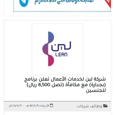
شركة لين لخدمات الأعمال تعلن برنامج
(بجدارة) مع مكافأة (تصل 8,500 ريال)
للجنسين
الأربعاء ١٤٤٦/١٠/٩ هـ
-
٢٠٢٥/٠٤/٠٩م
وظائف شركات