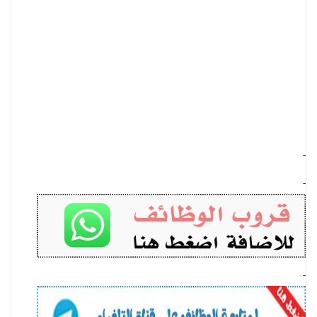
-
-
-